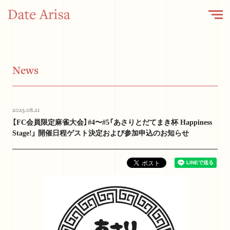
N
e
w
s
2025.08.21
【FC会員限定麻雀大会】#4〜#5「あさりとだてまき杯 Happiness
Stage!」 開催日程ゲスト決定および参加申込のお知らせ