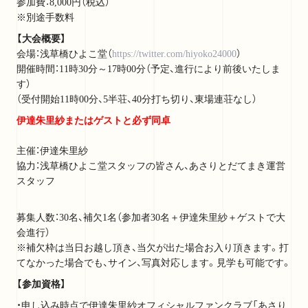
参加費：8,000円（税込）
※別途手数料
【大会概要】
会場：浅草橋ひよこ堂（
https://twitter.com/hiyoko24000
）
開催時間：11時30分～17時00分（予定、進行により前後いたしま
す）
（受付開始11時00分、5半荘、40分打ち切り、東場連荘なし）
伊達朱里紗またはゲストと必ず同卓
主催：伊達朱里紗
協力：浅草橋ひよこ堂スタッフの皆さん、あさりとだてまき運営
スタッフ
募集人数：30名、補欠1名（参加者30名＋伊達朱里紗＋ゲストで大
会進行）
※補欠枠は当日お越し頂き、当欠が出た場合お入り頂きます。打
てなかった場合でも、サイン、写真対応します。見学も可能です。
【参加資格】
・申し込み時点で伊達朱里紗オフィシャルファンクラブ「あさり