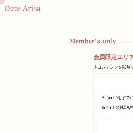
M
e
m
b
e
r
'
s
o
n
l
y
会員限定エリ
本コンテンツを閲覧
Bitfan I
当サイトの利用規約