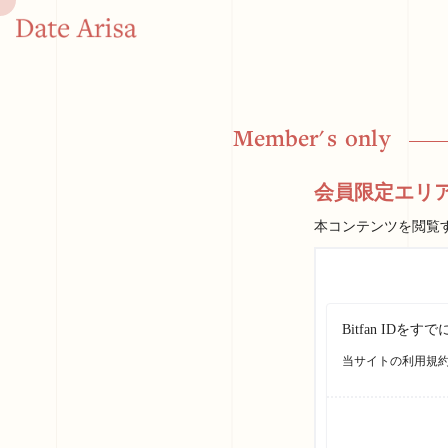
M
e
m
b
e
r
'
s
o
n
l
y
会員限定エリ
本コンテンツを閲覧
Bitfan I
当サイトの利用規約