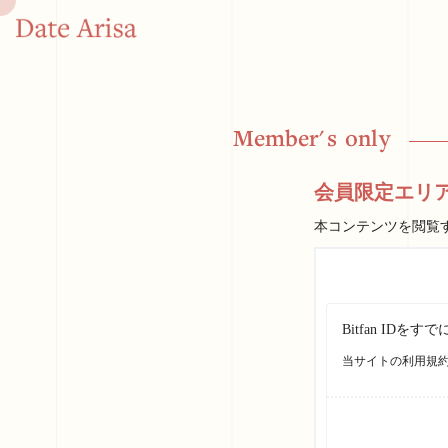
M
e
m
b
e
r
'
s
o
n
l
y
会員限定エリ
本コンテンツを閲覧
Bitfan I
当サイトの利用規約