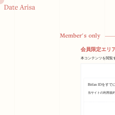
M
e
m
b
e
r
'
s
o
n
l
y
会員限定エリ
本コンテンツを閲覧
Bitfan I
当サイトの利用規約