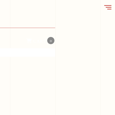
CART
0