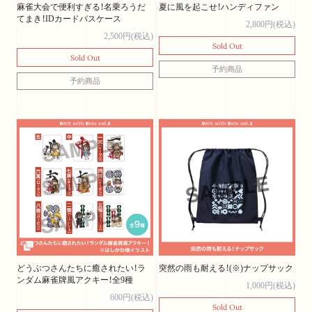
麻雀大会で便利すぎる！名乗ろうだ
夏に風を起こせ！ハンディファン
てまき！IDカードパスケース
2,800円(税込)
2,500円(税込)
Sold Out
Sold Out
予約商品
予約商品
どうぶつさんたちに癒されたい！ラ
突然の雨も耐える！(※)ナップサック
ンダム麻雀牌風アクキー！全9種
1,000円(税込)
600円(税込)
Sold Out