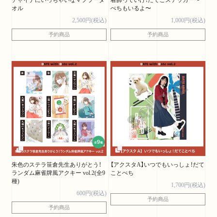
チャイナにいっちゃいなマフラータ
着飾っていけ！だてこステッカー〜
オル
ぺちもいるよ〜
2,500円(税込)
1,000円(税込)
予約商品
予約商品
朱色のステラ笹倉先生ありがとう！
【アクスタA】いつでもいっしょ！だて
ランダム麻雀牌風アクキー vol.2(全9
ことぺち
種)
1,700円(税込)
600円(税込)
予約商品
予約商品