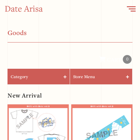
G
o
o
d
s
CART
0
Category
Store Menu
New Arrival